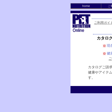
home
ご
ご利用ガイ
カタロ
現
健
ご
カタログご請
健康やアイテ
す。