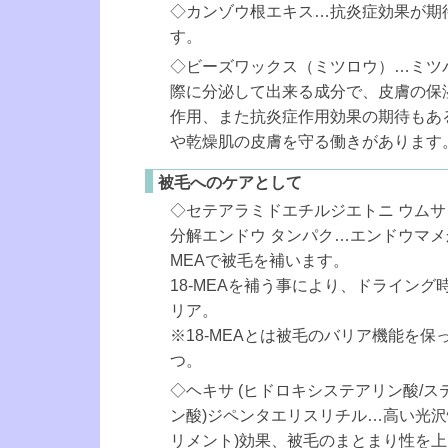
◇カンゾウ根エキス…抗炎症効果が期
す。
◇ビーズワックス（ミツロウ）…ミツ
際に分泌して出来る成分で、皮膚の保
作用、また抗炎症作用効果の期待もあ
や乾燥肌の皮膚を守る働きがあります
被毛へのケアとして
◇セテアラミドエチルジエトニ ウム
分解エンドウ タンパク…エンドウマメか
MEAで被毛を補います。
18-MEAを補う事により、ドライング
リア。
※18-MEAとは被毛のバリア機能を保
つ。
◇ヘキサ (ヒドロキシステアリン酸/ステ
ン酸)ジペンタエリスリチル…高い光沢
リメント)効果、被毛のまとまり性を