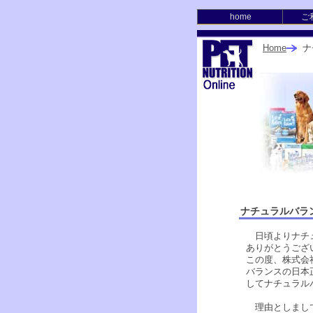
home
ご
Home
ナ
ナチュラルバラ
日頃よりナチュ
ありがとうござ
この度、株式会
バランスの日本
してナチュラル
理由としまして