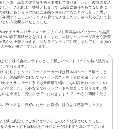
感じた為、品質の改善等を再三要求して参りましたが、改善の見込
でした。これ以上、弊社としましては品質に責任を持てない為に、
の皆様、各ショップ様にご迷惑をおかけすることを心苦しく思い、
26年間ナチュラルバランスを育ててきましたが、身を切る思いで契
いという決断をいたしました。
以降のナチュラルバランス・サプリメント等製品のパッケージや品質
弊社の責任範疇外となります。また、大幅なパッケージ変更や販売
あるかと予想されます。商品ラインナップに関しましても、国内の
類の廃盤が決定しております。
月上旬より、株式会社プライムとして新しいペットフードの輸入販売を
定しております。
売いたしますペットフードメーカー様は日本のペット市場のこと
おり、製品開発においてもペットのことを十分に考慮したメーカ
のナチュラルフード系でも最新最先端の「もの言わぬペット」の
士が開発した、安心安全なペットフードを製造しております。弊
ものを今後もご提供させていただきますので、乞うご期待くださ
ルバランスをご愛好いただいた皆様には心より感謝申し上げま
なり誠に残念ではございますが、このような形となりました。
いをスタートする新製品をご検討いただけますと幸いでございま