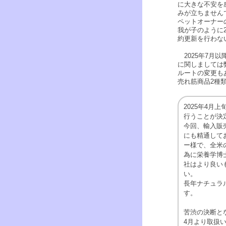
に大きな不安を
みが立ちません
ペットオーナー
我が子のように
約更新を行わな
2025年7月
に関しましては
ルートの変更も
売れ筋商品2種
2025年4
行うことが決
今回、輸入販
にも精通して
ー様で、全米
為に栄養学博
社はより良い
い。
長年ナチュラ
す。
苦渋の決断と
4月より取扱