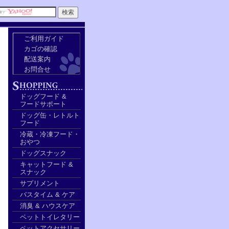
ご利用ガイド
カゴの確認
配送案内
お問合せ
ドッグフード &
フードサポート
ドッグ缶・レトルト
フード
冷蔵・冷凍フード・
おやつ
ドッグスナック
キャットフード &
スナック
サプリメント
バスタイム & ケア
消臭 & ハウスケア
ペットトイレタリー
ペットアクセサリー